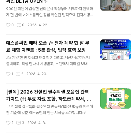
싸인 BETA OPEN ✨
종합소득세 신고는 스트레스 없이 빠르고 정확하게 마무리
글 내용
하세요! #종합소득세신고 #종합소득세간편장부 #종소세
900만 회원이 검증한 신뢰문서 작성부터 계약까지 완벽하
신고 #종소세신고양식 ..
게 한 번에!✔예스폼싸인 장점 확실한 법적효력 전자서명
법으로 보장되는안전하고 간편한 전자계약 멤버십 연계혜
작성시간
0
0
2026. 4. 22.
택 월 9,000원으로 누리는패밀리 사이트 올인원 혜택 나
만의 전자 서명 제작 싸인, 도장, 이미지 업로드까지서명이
없어도 쉽고 간편하게! 분야별 전문 계약서 문서서식 30년
예스폼싸인 베타 오픈 🎉 전자 계약 한 달 무
노하우 예스폼의프리미엄 계약서 무료 제공 #전자계약 #
료 체험 이벤트 : 5분 완성, 법적 효력 보장
예스폼싸인 #전자계약사이트 30일 동안 전자계약 무료 체
글 내용
험으로 경험해보세요.베타 기간4월 2..
✍️ 계약 한 번 하려고 며칠씩 기다리고 계신가요?계약서
출력하고, 직접 만나서 서명받고, 스캔해서 이메일 보내고,
다시 회신 기다리는 과정. 이 흐름을 아직도 반복하고 있다
작성시간
1
2
2026. 4. 20.
면 솔직히 시간과 비용이 상당히 낭비되고 있다는 걸 체감
하고 계실 겁니다. 담당자 일정 조율하고, 출력물 챙겨 가
고, 수정사항이 생기면 또다시 처음부터. 계약서 하나 완료
[필독] 2026 건설업 필수엑셀 모음집 완벽
하는 데 며칠이 걸리는 건 이제 실무 효율 면에서도 맞지 않
가이드 (ft.무료 자료 포함, 하도급계약서, 위
습니다. 요즘은 다릅니다. 전자계약 서비스 하나면 이 모든
글 내용
험성평가서)
과정이 5분 안에 끝납니다. 그중에서도 오늘 소개할 예스
📑 건설업 실무특화 필수엑셀 번들팩강화된 법규와 엄격해
폼싸인은 무려 30년간 대한민국 비즈니스 문서 시장을 이
진 기준에 맞춘 예스폼만의 전문 서식을 소개합니다.✔ 데
끌어 온 예스폼이 직접 개발한 전자계약 플랫폼입니다. 문
이터 자동 연동기본정보를 세팅하면 데이터가 자동으로 채
작성시간
2
3
2026. 4. 8.
서 양식부터 계약 서명까지 하나의 흐름으로 처리할 수 있
워져 번거로움을 줄여줍니다.✔ 자동 계산금액 합계 자동
다는 점이 다른 서비스와 확실..
계산 수식을 적용하여 문서 작성이 더욱 편리해집니다.✔