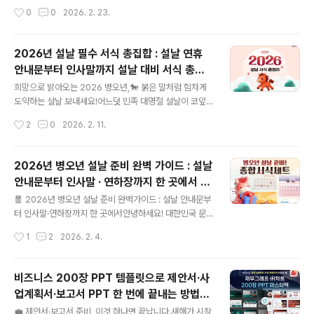
구글시트 #200장PPT #이력서양식 🚩 3월 실무자가 대
예스폼입니다. 2026년 현재, 업무 환경이 클라우드 기반
작성시간
0
0
2026. 2. 23.
비해야 할 4대 핵심 이슈✔ 2025년 결산 및 법인세 신고·
으로 빠르게 전환되면서 구글스프레드시트(GOOGLE S
납부 ..
HEETS) 사용자가 폭발적으로 증가하고 있습니다. 특히
설치 없이 웹에서 바로 사용할 수 있고, 실시간으로 여러 사
2026년 설날 필수 서식 총집합 : 설날 연휴
람과 협업이 가능하다는 점에서 직장인부터 프리랜서, 1인
안내문부터 인사말까지 설날 대비 서식 총정
사업자까지 필수 도구로 자리 잡았는데요. 무엇보다 최근
글 내용
리
에는 AI 기술이 결합된 구글스프레드시트 가계부와 재무제
희망으로 밝아오는 2026 병오년,🐎 붉은 말처럼 힘차게
표 양식이 등장하면서, 복잡한 재무 관리와 데이터 분석을
도약하는 설날 보내세요!어느덧 민족 대명절 설날이 코앞
누구나 쉽게 할 수 있게 되었습니다. 오늘은 구글스프레드
으로 다가왔습니다.긴 연휴를 앞두고 거래처 인사부터 휴
작성시간
2
0
2026. 2. 11.
시트 사용법부터 구글스프레드시트다운로드 방법, 그리고
무 공지, 명절 선물 관리까지 챙겨야 할 일이 산더미인 실무
예스폼이 엄선한 AI 구글 스프레드시트..
자분들을 위해 예스폼이 '2026 설날 종합 서식 세트'를 준
비했습니다.업무 준비는 예스폼에 맡기고, 소중한 가족과
2026년 병오년 설날 준비 완벽 가이드 : 설날
함께하는 따뜻한 시간에만 집중하세요!#설날안내문 #설날
안내문부터 인사말 · 연하장까지 한 곳에서 준
서식 #설날인사말 #설날서식총정리 #설날 🧧 2026 설
글 내용
비하는 법은? "설날 종합서식세트"
날 종합 서식 세트지방(紙榜) 쓰는 법부터 선물 관리까지,
🧧 2026년 병오년 설날 준비 완벽가이드 : 설날 안내문부
명절에 필요한 서식 한 번에 해결하세요!✔공지/안내 : 설
터 인사말·연하장까지 한 곳에서안녕하세요! 대한민국 문
연휴 휴무 및 배송공지 안내문✔ 여행/휴가 : 국내외 종합
서서식 1위 예스폼입니다. 2026년 병오년 새해가 밝았습
작성시간
1
2
2026. 2. 4.
여행 계획표 및 일정·경비 관리표✔ 업무 관리 : 거래처 명
니다. 붉은 말의 해를 상징하는 병오년은 역동적이고 희망
절 선물 ..
찬 한 해가 될 것으로 기대되는데요. 어느덧 한 해의 첫 민
족 대명절인 설날이 성큼 다가오고 있습니다. 가족들과 함
비즈니스 200장 PPT 템플릿으로 제안서·사
께 차례를 지내고 떡국을 나눠 먹으며 덕담을 주고받는 설
업계획서·보고서 PPT 한 번에 끝내는 방법
날은 우리에게 가장 소중한 명절이죠. 하지만 설날을 앞두
글 내용
은?
고 준비해야 할 것들이 참 많습니다. 회사에서는 고객들에
💼 제안서·보고서 준비, 이것 하나면 끝납니다.새해가 시작