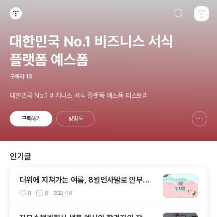
검색하기
티스토리
대한민국 No.1 비즈니스 서식
플랫폼 예스폼
구독자
13
대한민국 No.1 비지니스 서식 플랫폼 예스폼 티스토리
구독하기
방명록
신고하기 레이어
열기
인기글
더위에 지쳐가는 여름, 8월인사말로 안부인
사를 건네세요!
8
0
조회
48