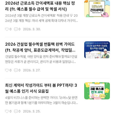
안전 및 법적 리스크 예방중대재해처벌법 예방을 위한 안
2026년 근로소득 간이세액표 내용 핵심 정
전관리 서식이 포함되어 위험을 사전에 예방합니다.#건설
리 (ft. 예스폼 필수 급여 및 엑셀 서식)
업엑셀 #건설업필수엑셀 #위험성평가서 2026년 건설업
글 내용
필수엑셀 번들팩 보러가기📈 4월, 놓치면 후회할 시즌 맞
2026년 3월 개정‘근로소득 간이세액표’ 적용 안내 💡 20
춤 서식 리스트직장인 4월 필수 서식5월 황금연휴를 위한,
26년 3월 개정 핵심: 자녀 세액 공제 확대 다자녀 가구의
4월 마감 전략에 필요한 맞춤 서식 모음 체계적인 2분기
양육 부담 완화를 위해 '근로소득 간이세액표'가 개정되었
작성시간
0
0
2026. 3. 30.
경영 성과 관리를 위한 1분기 실적 및 손익 분석 보고서 PP
습니다. 바뀐 규정은 2026년 3월 1일 이후 지급하는 급여
T 월별 분석..
분부터 즉시 적용됩니다. #2026근로소득간이세액표 #근
로소득간이세액표 #급여관리프로그램 #급여엑셀 📊 적용
2026 건설업 필수엑셀 번들팩 완벽 가이드
대상 및 혜택 대상: 8세 이상 ~ 20세 이하 자녀공제 대상
(ft. 착공계 양식, 표준도급계약서, 작업일지
자녀 수추가 세엑 공제액 계산식최종 공제 금액 (월)자녀 1
글 내용
묶음집)
명기본 공제20,830원자녀 2명기본 공제 확대43,830원
건설업 필수엑셀, 어떤 양식을 먼저 준비해야 할까요?건설
자녀 3명45,830원 + (2인 초과 1명당 33,330원)79,16
현장은 서류가 곧 관리이고, 관리가 곧 비용과 일정입니다.
0원자녀 4명45,830원 + (2인 초과 1명당 33,330원)11
특히 건설업 엑셀 파일을 찾는 분들이 많아진 이유도 여기
작성시간
0
0
2026. 3. 27.
2,490원 ..
에 있습니다. 현장에서는 같은 정보를 여러 문서에 반복 입
력해야 하고, 그 과정에서 누락·오탈자·버전 혼선이 쉽게 발
생하기 때문입니다. 오늘은 건설업에서 꼭 필요한 필수 서
최신 계약서 작성가이드 부터 봄 PPT까지! 3
류들 및 핵심 정보에 대해 알아보는 시간을 갖도록 하겠습
월 예스폼 인기 서식 모음집
니다. 오늘의 포스팅에 집중 해주세요! 건설업 필수엑셀 번
글 내용
들팩 바로 보러 가기 ▶ 핵심 3포인트 요약1. 건설업 실무
4월의 비즈니스를 준비하는 완벽한 가이드 🚀어느덧 완연
는 계약, 착공, 안전, 자재, 일일보고 문서가 끊기지 않고 연
한 봄기운과 함께 1분기를 마무리하는 3월의 하순입니다.
결되어야 효율이 올라갑니다. 2. 예스폼의 건설업 필수엑
4월은 법인세 신고 마무리(3월 말) 직후의 사후 관리와 더
작성시간
0
0
2026. 3. 25.
셀 번들팩은 이런 흐름을 한 파일 안에서 관리할 수 있도록
불어, 2분기 경영 계획이 본격적으로 실행되는 중요한 시