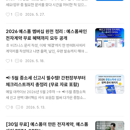
세요!업무 중 필요한 문서를 찾다 시간을 허비한 적 있으신
가요?기획·마케팅, 재무·법률, HR, 현장 실무까지 담당 업
작성시간
1
0
2026. 5. 27.
무에딱 맞는 자료를 찾는 데 생각보다 많은 시간이 걸립니
다. 리뉴얼된 예스폼 블로그에서는 업종·직무별로 콘텐츠
를 바로 찾을 수 있습니다.오늘의 업무가이드 원픽, AI 워크
2026 예스폼 멤버십 완전 정리 : 예스폼싸인
플로우, 최신 서식 업데이트 소식까지!실무에 바로 쓸 수 있
전자계약 무료 혜택까지 모두 공개
는 정보를 한 화면에서 확인하세요. 지금 바로 둘러보고,오
글 내용
늘 업무에 필요한 자료를 가져가세요. #ai인사이트 #ai정
📄 비즈니스 문서 작성, 이제 '체결'까지 한 번에회사에서
보 #예스폼블로그예스폼 블로그 리뉴얼, 이런점이 새로워
계약서를 작성하고 나면 출력, 날인, 우편 발송까지 해야 하
졌어요 AI 워크플로우AI 뉴스·트렌드 등을 매주 업데이트
는 번거로움이 따릅니다. 특히 급한 계약 건이라면 상대방
작성시간
1
0
2026. 5. 18.
합니다. 남들보다 빠르게 확인하세요! AI 워크플로우 바로
과 일정을 맞추기도 어렵고, 등기 발송 후 며칠을 기다려야
가기 업무가이드기획·H..
하는 상황까지 생깁니다. 예스폼은 대한민국 직장인들의
문서 업무를 책임져온 대표 서식 플랫폼입니다. 이제 예스
📢 5월 종소세 신고시 필수템! 간편장부부터
폼은 단순히 양식을 제공하는 것을 넘어, 계약의 마지막 단
체크리스트까지 총정리 (무료 자료 포함)
계인 '전자계약 체결'까지 완벽하게 지원합니다. 전자계약
글 내용
서비스 '예스폼싸인'이 정식 오픈하면서, 멤버십 회원들은
메일 아카이브 2026년 5월 2주차 --> 📢 5월 종합소득
문서 작성부터 계약 체결까지 하나의 플랫폼에서 모두 해
세 신고 완벽 대비핵심 서식 모음집 벌써 다가온 종합소득
결할 수 있게 되었습니다. 새롭게 개편된 예스폼 멤버십은
세 신고 시즌, 어디서부터 손대야 할지 막막하셨죠? 사업에
작성시간
0
0
2026. 5. 13.
단순한 양식 다운로드 서비스가 아닙니다. 급여관리, 학습
만 집중하시느라 바쁜 사장님들을 위해, 예스폼이 신고 대
콘텐츠, 온라인 도장 제작은 ..
상 확인부터 자금 흐름 정리까지 한 번에 끝낼 수 있는 원스
톱 서식 모음집을 준비 했습니다. 간편장부 프로그램과 맞
[30일 무료] 예스폼이 만든 전자계약, 예스폼
춤형 무료 가이드북이 포함된 이번 서식 모음집으로, 올해