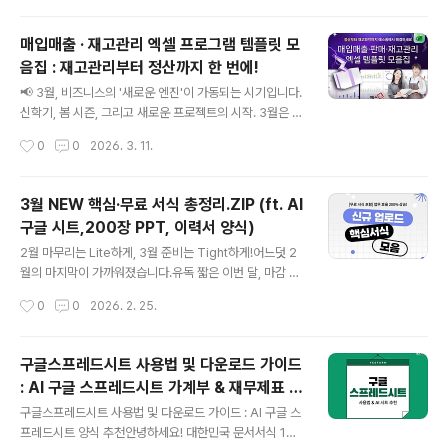
구성된 실무형 엑..
기입니다. 특히 2026년 변경된 법규에 맞춘 계약 검토와
새로운 분기 준비로분주하실 회원님들을 위해 예스폼이 핵
매입매출 · 재고관리 엑셀 프로그램 템플릿 모
심 자료만 엄선했습니다. #계약서작성가이드 #봄ppt #인
음집 : 재고관리부터 정산까지 한 번에!
기서식 🌼 4월, 놓쳐서는 안 될 Issue & Check✔ [세무/
글 내용
회계]3월 법인세 신고 이후, 재무제표와 손익계산서를 바
📢 3월, 비즈니스의 '새로운 엔진'이 가동되는 시기입니다.
탕으로 한 2분기 계획 수립이 필요합니다. 철저한 예산관
신학기, 봄 시즌, 그리고 새로운 프로젝트의 시작. 3월은 업
리를 통해 효율적인 자금관리 체계를 구축하세요.👉 2분
종을 불문하고 모든 산업 현장의 시계가 가장 빠르게 돌아
작성시간
0
0
2026. 3. 11.
기 자금운용계획 양식 보러가기✔ [인사/노무]4월은 신규
가는 달입니다. 비즈니스가 활기를 띠는 것은 반가운 일이
채용 및..
지만, 늘어난 데이터와 복잡해진 관리 체계는 실무자의 어
깨를 무겁게 만듭니다.혹시 지금 이런 업무의 병목 현상 때
3월 NEW 핵심·무료 서식 총정리.ZIP (ft. AI
문에 성장의 발목이 잡혀 계시진 않나요? 실무자의 고질적
구글 시트,200장 PPT, 이력서 양식)
인 어려움을 해결하기 위해 예스폼이 준비했습니다. '중소
글 내용
기업 ∙ 자영업자 맞춤형 매입매출 ∙ 판매 ∙ 재고관리 템플
2월 마무리는 Lite하게, 3월 준비는 Tight하게!어느덧 2
릿'으로 업무의 방식을 바꿔보세요!매입매출엑셀, 매입매
월의 마지막이 가까워졌습니다.유독 짧은 이번 달, 마감 업
출프로그램, 매입매출 🚀 판매 효율을 극대화하는 솔루션
무의 압박으로 어깨가 무거우시진 않나요? 끝내야 할 결산
작성시간
0
0
2026. 2. 25.
BEST 5 1. 매입/매출 관리 엑셀 프로그램 바로가기 매입·..
은 산더미인데 마음은 벌써 3월의 프로젝트들로 분주하실
줄 압니다.지금 우리에게 필요한 것은 '선택과 집중'입니다.
단순하고 반복되는 마감 업무는 예스폼의 스마트한 양식으
구글스프레드시트 사용법 및 다운로드 가이드
로 최대한 가볍게 털어내고상반기 성패를 결정지을 3월의
: AI 구글 스프레드시트 가계부 & 재무제표 양
큰 그림은 확실하게 설계해야 할 때입니다.마감의 늪에서
글 내용
식 추천
벗어나 여유롭게 3월의 승기를 잡을 수 있도록 예스폼이
구글스프레드시트 사용법 및 다운로드 가이드 : AI 구글 스
엄선한 '업무 효율 치트키'를 확인해보세요!#핵심서식 #AI
프레드시트 양식 추천안녕하세요! 대한민국 문서서식 1위