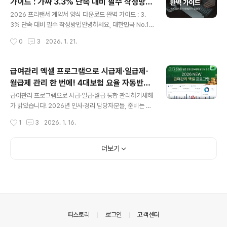
가이드 : 가짜 3.3% 단속 대비 필수 작성방법
모음까지 다양한 상황에서 활용할 수 있는 인사말을 소개
글 내용
은?
해드립니다. 직장 동료, 가족, 친구, 거래처 등 어떤 상대에
2026 프리랜서 계약서 양식 다운로드 완벽 가이드 : 3.
게도 자연스럽게 쓸 수 있는 실용적인 문구들을 모았으니,
3% 단속 대비 필수 작성방법안녕하세요, 대한민국 No.1
지금 바로 확인해보세요! 👇🏻 2월 봄 인사말 다운로드 👇🏻
비즈니스 서식 플랫폼 예스폼입니다. 요즘 사업주분들 사
작성시간
0
3
2026. 1. 21.
2월 인사말 양식 서식.샘플 문서자료다양한 문서서식을 한
이에서 프리랜서 계약서 작성에 대한 관심이 그 어느 때보
눈에..
다 뜨겁습니다. 고용노동부가 2025년 10월부터 본격적으
로 시작한 '가짜 3.3% 프리랜서 전수 단속'이 계속되면서,
급여관리 엑셀 프로그램으로 시급제·일급제·
많은 분들이 기존 계약 형태를 재점검하고 계시기 때문인
월급제 관리 한 번에! 4대보험 요율 자동반영
데요. 실제로 근로자인데도 프리랜서 계약 형식으로 고용
글 내용
프로그램
하는 '가짜 3.3 계약'이 적발될 경우, 소급 4대보험 추징부
급여관리 프로그램으로 시급·일급·월급 통합 관리하기새해
터 퇴직금·주휴수당 지급, 행정처분, 형사책임까지 따를 수
가 밝았습니다! 2026년 인사·경리 담당자분들, 준비는 잘
있다는 사실 알고 계신가요? 오늘은 프리랜서 계약서 양식
되셨나요? 올해 초부터 중요한 변화가 찾아왔습니다. 바로
작성시간
1
3
2026. 1. 16.
다운로드부터 프리랜서 계약서 작성방법, 그리고 가짜 3.
4대보험 요율 인상인데요. 국민연금, 건강보험, 장기요양
3% 단속 대응 전략까지..
보험 요율이 모두 인상되면서 급여 계산 업무가 더욱 복잡
해졌습니다. 매달 반복되는 급여 계산, 시급부터 일급, 월급
더보기
까지 다양한 급여 형태의 직원 관리, 급여명세서 발급까지
챙겨야 할 일이 정말 많죠. 이럴 때 필요한 것이 바로 급여
관리 프로그램입니다! 오늘은 2026년 변경된 4대보험 요
율까지 완벽 반영하고, 시급제·일급제·월급제를 모두 관리
할 수 있는 예스폼의 NEW 급여관리 엑셀 프로그램을 소개
해 드릴게요. 복잡한 급여 업무, 이제 스마트하게 해결하세
의안내
티스토리
로그인
고객센터
요! 💼 📊 2026년 ..