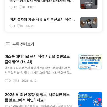
직무수행계획서 샘플 예시와 합격자의 작성
Tip
19
0
조회
38
이혼 절차와 제출 서류 & 이혼신고서 작성방
법
1
0
조회
28
분류 전체보기
주요 글 목록
예스폼 에디터로 문서 작성 시간을 절반으로
줄이세요! (ft. AI)
글 내용
예스폼 에디터로 문서 작성 시간을절반으로 줄이세요! 문
서 작업은 늘 '첫 줄'에서 가장 오래 멈춥니다. 빈 화면 앞에
서 고민하다 시간을 흘려보낸 경험, 한 번쯤 있으실 거예요.
작성시간
0
3
2026. 6. 10.
예스폼 에디터는 문서 주제만 입력하면 AI가 본문 초안을
만들어줍니다. 초안이 나온 화면 그대로 텍스트와 서식을
다듬어 완성하면 끝! 따로 옮기거나 변환할 필요가 없어요.
2026 AI 최신 동향 및 정보, 새로워진 예스
회원이면 누구나 자유롭게 이용 가능하며, 로그인하지 않
폼 블로그에서 확인하세요!
아도 무료로 10번까지 체험해 볼 수 있어요. 지금 바로 사
글 내용
용 해보세요! #예스폼에디터 #AI문서편집 #문서편집 ..
2026 리뉴얼된 예스폼 블로그에서AI·업무 인사이트 받으