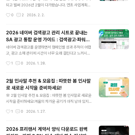
게 보낼 2026년 설날 안내문을 작성해야 하고, 온라인 쇼
되고 벌써 2026년 2월이 다가왔습니다. 연초 사업계획서
핑몰이나 택배 업체에서는 설날 택배 배송 안내문과 설날
준비로 바쁘신 분들, 투자 유치를 앞두고 제안서 PPT를 만
작성시간
0
2
2026. 2. 2.
선물 사전예약 안내문을 미리 공지해야 합니다. 또한 지인
들어야 하는 스타트업 대표님들, 그리고 분기별 성과보고
들에게는 따뜻한 설날 인사말을, 고..
서를 제출해야 하는 실무자분들. 모두 한 가지 고민이 있으
실 겁니다. "깔끔하고 전문적인 비즈니스 PPT 템플릿, 어
2026 네이버 검색광고 관리 시트로 끝내는
디서 구할까?" 시중에는 수많은 파워포인트 템플릿이 있지
SA 광고 통합 운영 가이드 : 검색광고·파워링
만, 막상 사업계획서나 제안서를 작성하려고 하면 페이지
글 내용
크 성과 분석까지 완벽 정리
가 부족하거나, 재무 데이터를 담을 차트가 없거나, 전략 분
네이버 검색광고를 운영하면서 캠페인별 성과 추적이 어렵
석 프레임워크가 빠져 있는 경우가 많습니다. 이번 글에서
고, 광고 소재 관리에 시간이 너무 오래 걸린다고 느끼시나
는 제안서·사업계획서·보고서를 한 방에 해결할 수 있는 2
요? 키워드가 늘어날수록 입찰가 조정도 복잡해지고, 성과
작성시간
1
0
2026. 1. 28.
00장 PPT 패키지를 소개해드립니다. 단순한 디자인 템플
보고서 작성은 매번 손이 많이 가는 작업입니다. 이런 고민
릿이 아니라, 실무 흐름에 ..
을 한 번에 해결할 수 있는 솔루션이 바로 네이버 검색광고
관리 시트입니다. 오늘은 네이버 광고관리를 효율적으로
2월 인사말 추천 & 모음집 : 따뜻한 봄 인사말
할 수 있는 검색광고 통합 운영 관리 시트와 AI 마케팅 도구
로 새로운 시작을 준비하세요!
활용법까지 상세히 정리해드리겠습니다. 네이버 SA 광고
글 내용
부터 파워링크광고까지, 체계적인 광고관리 방법을 지금
🌸 2월 인사말 추천 & 모음집 : 따뜻한 봄 인사말로 새로운
바로 만나보세요! 👇🏻👇🏻 네이버 광고관리 시트 다운받기
시작을 준비하세요!겨울의 차가운 공기가 아직 남아 있지
👇🏻👇🏻 광고관리 양식 서식.샘플 문서자료다양한 문서서식
만, 어느덧 2월이 찾아왔습니다. 2월은 겨울의 끝자락이면
작성시간
1
0
2026. 1. 27.
을 한 눈에!! '광고관리' 국내 1위 문서서식 플랫폼 예스폼
서 동시에 봄을 기다리는 설렘의 계절이죠. 아직 쌀쌀한 날
통합검색의..
씨 속에서도 봄을 향해 한 걸음씩 다가가는 2월, 소중한 사
람들에게 따뜻한 마음을 전하기 좋은 시기입니다. 오늘은
2026 프리랜서 계약서 양식 다운로드 완벽
2월을 맞아 2월 인사말 추천, 2월 인사말 문구, 봄 인사말